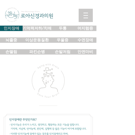
인지장애
기억력저하/치매
두통
어지럼증
뇌졸중
이상운동질환
우울증
수면장애
손떨림
파킨슨병
손발저림
안면마비